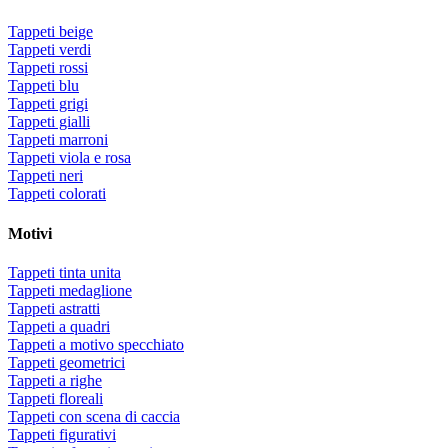
Tappeti beige
Tappeti verdi
Tappeti rossi
Tappeti blu
Tappeti grigi
Tappeti gialli
Tappeti marroni
Tappeti viola e rosa
Tappeti neri
Tappeti colorati
Motivi
Tappeti tinta unita
Tappeti medaglione
Tappeti astratti
Tappeti a quadri
Tappeti a motivo specchiato
Tappeti geometrici
Tappeti a righe
Tappeti floreali
Tappeti con scena di caccia
Tappeti figurativi