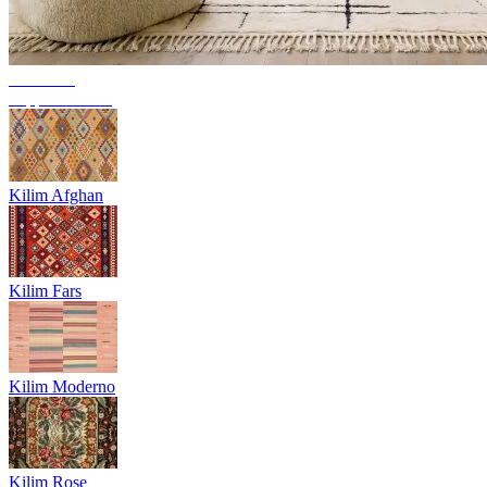
Tendenza
Tappeti berberi
Kilim Afghan
Kilim Fars
Kilim Moderno
Kilim Rose