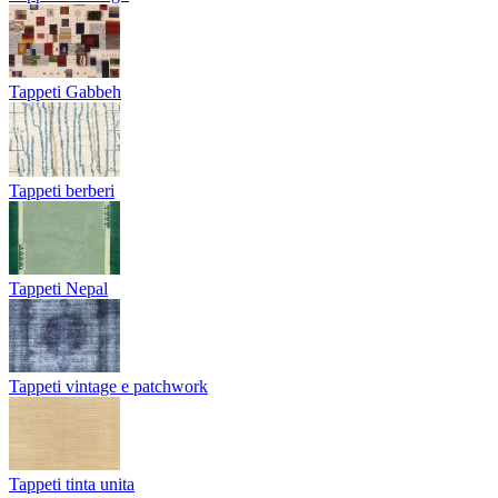
Tappeti Gabbeh
Tappeti berberi
Tappeti Nepal
Tappeti vintage e patchwork
Tappeti tinta unita