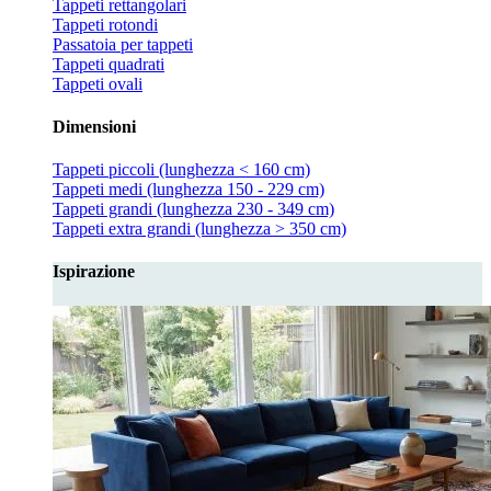
Tappeti rettangolari
Tappeti rotondi
Passatoia per tappeti
Tappeti quadrati
Tappeti ovali
Dimensioni
Tappeti piccoli (lunghezza < 160 cm)
Tappeti medi (lunghezza 150 - 229 cm)
Tappeti grandi (lunghezza 230 - 349 cm)
Tappeti extra grandi (lunghezza > 350 cm)
Ispirazione