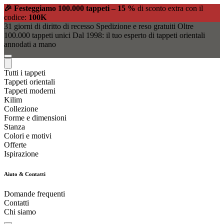
🎉 Festeggiamo 100.000 tappeti – 15 %
di sconto extra con il
codice:
100K
31 giorni di diritto di recesso
Spedizione e reso gratuiti
Oltre
100.000 tappeti unici
Dal 1998: il tuo esperto di tappeti orientali
annodati a mano
Tutti i tappeti
Tappeti orientali
Tappeti moderni
Kilim
Collezione
Forme e dimensioni
Stanza
Colori e motivi
Offerte
Ispirazione
Aiuto & Contatti
Domande frequenti
Contatti
Chi siamo