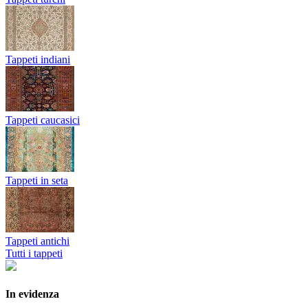
Tappeti indiani
Tappeti caucasici
Tappeti in seta
Tappeti antichi
Tutti i tappeti
In evidenza