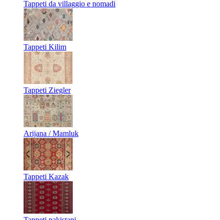
Tappeti da villaggio e nomadi
Tappeti Kilim
Tappeti Ziegler
Arijana / Mamluk
Tappeti Kazak
Tappeti pakistani